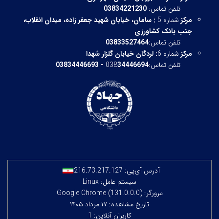
تلفن تماس:
03834221230
مرکز
شماره 5
:
سامان، خیابان شهید جعفر زاده، میدان انقلاب،
جنب بانک کشاورزی
تلفن تماس:
03833527464
مرکز
شماره 6
:
لردگان خیابان گلزار شهدا
تلفن تماس:038
34446694 - 03834446693
آدرس آی‌پی:
216.73.217.127
سیستم عامل: Linux
مرورگر: Google Chrome (131.0.0.0)
تاریخ مشاهده: ۱۷ مرداد ۱۴۰۵
کاربران آنلاین: 1