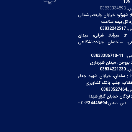
1
038
شهرکرد خیابان ولیعصر شمالی
ره کل بیمه سلامت
:
03832242517
۳:
میرآباد شرقی،
میدان
هی، ساختمان جهاددانشگاهی
اس:
11-03833386710
اس:
03834221230
:
سامان، خیابان شهید جعفر
انقلاب، جنب بانک کشاورزی
:
03833527464
لردگان خیابان گلزار شهدا
س:038
34446694 -