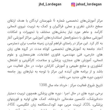
jhd_Lordegan
jahad_lordegan
مرکز آموزش‌های تخصصی شماره 6 شهرستان لردگان با هدف ارتقای
سطح دانش نظری و عملی فراگیران و کمک به تربیت نیروی انسانی
کارآمد و ماهر مورد نیاز بخش‌های مختلف با تجهیزات و امکانات
آموزشی مطابق با دستورالعمل استاندار‌دهای آموزشی مراکز آموزشی آغاز
به کار کرد. این مرکز در راستای فراهم آوردن زمینه مناسب برای دسترسی
آحاد جامعه به آموزش‌های تخصصی کوتاه مدت در گروه های زبان
های خارجی، فنی مهندسی، فناوری اطلاعات، هنر،معماری و علوم
انسانی، آموزش های مجازی، پزشکی و سلامت، کارآفرینی و اشتغال،
کشاورزی و منابع طبیعی و آموزش کارکنان دولت در حال فعالیت می
باشد و از برنامه های آینده این مرکز با توجه به نیازهای روز جامعه
تدوین دوره های جدید می باشد.
تاریخ شروع فعالیت مرکز : خرداد ماه سال 1398
برخی دوره های در حال اجرا : دوره های پزشکی همچون تربیت دستیار
دندانپزشک، تکنسین مقدماتی داروخانه، کمک های اولیه و فوریتهای
پزشکی، ICDL، تربیت مربی مهد کودک،مکالمه زبان انگلیسی، HSE،