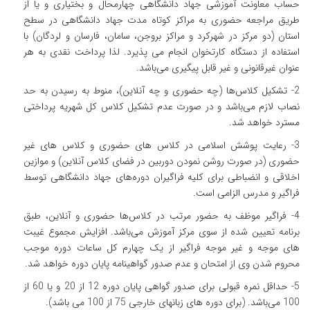
حساب معاونت آموزشی جهاد دانشگاهی چهارمحال و بختیاری و یا از
طریق مراجعه حضوری به مراکز کوتاه مدت جهاد دانشگاهی در سطح
استان (دو مرکز در شهرکرد و مراکز بروجن، سامان، فارسان و لردگان) با
استفاده از دستگاه کارتخوان انجام می پذیرد. لذا پرداخت نقدی به هر
عنوان غیرقانونی و غیر قابل پیگیری می‌باشد.
2- تشکیل کلاس‌ها (چه حضوری و چه آنلاین)، منوط به رسیدن به حد
نصاب لازم می‌باشد و در صورت عدم تشکیل کلاس کل شهریه پرداختی
مسترد خواهد شد.
3- رعایت پوشش اسلامی در کلاس های حضوری و کلاس های غیر
حضوری (در صورت روشن نمودن دوربین در فضای کلاس آنلاین) و موازین
اخلاقی و انضباطی برای کلیه فراگیران دوره‌های جهاد دانشگاهی توسط
فراگیر و مدرس الزامی است.
4- فراگیر موظف به حضور مرتب در کلاس‌ها حضوری و آنلاین، طبق
برنامه تعیین شده از سوی مرکز آموزش می‌باشد. افزایش مجموع غیبت
های موجه و غیر موجه فراگیر از یک چهارم کل ساعات دوره موجب
محروم شدن وی از امتحان و عدم صدور گواهینامه پایان دوره خواهد شد.
5- حداقل نمره قبولی برای صدور گواهی پایان دوره 12 از 20 و یا 60 از
100 می‌باشد. (برای دوره ­های زبانهای خارجی 75 از 100 می­ باشد).