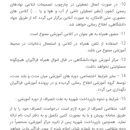
10- در صورت اعمال تعطیلی در چارچوب تصمیمات ابلاغی نهادهای
رسمی کشور، (نظیر تعطیلی ناشی از آب و هوا و یا .....) کلاس های
حضوری حتی الامکان، به صورت آنلاین برگزار می گردد که از طریق جهاد
دانشگاهی، اطلاع رسانی خواهد شد.
11- حضور همراه به هر عنوان در کلاس آموزشی ممنوع است.
12- استفاده از تلفن همراه در کلاس و استعمال دخانیات در محیط
آموزشی ممنوع می باشد.
13- مرکز آموزش جهاددانشگاهی در قبال اموال همراه فراگیران هیچگونه
مسئولیتی نخواهد داشت.
14 – سایر شرایط اختصاصی دوره های آموزشی میان مدت و بلند مدت،
توسط گروه آموزشی اطلاع رسانی گردیده و در پرونده آموزشی فراگیران
نگهداری می گردد.
15- شرایط و نحوه بازپرداخت شهریه به علت انصراف از دوره آموزشی :
الف- متقاضی انصراف از دوره لازم است درخواست انصراف خود را یا از
طریق سامانه رویش و یا به بصورت کتبی تکمیل و به دفتر ثبت نام ارائه
نماید. همچنین بازپرداخت شهریه پس از تایید مرکز آموزشی، منحصراً در
وجه متقاضی دوره به شماره شبای اعلام شده از سوی فراگیر واریز خواهد