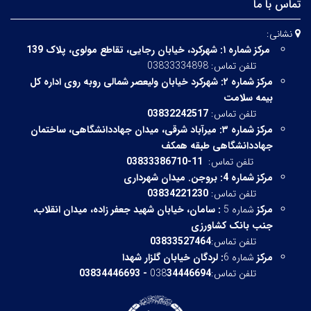
تماس با ما
نشانی:
مرکز شماره ۱:
شهرکرد، خیابان رجایی، تقاطع مولوی، پلاک 139
تلفن تماس: 03833334898
مرکز شماره ۲:
شهرکرد خیابان ولیعصر شمالی روبه روی اداره کل
بیمه سلامت
تلفن تماس:
03832242517
مرکز شماره ۳:
میرآباد شرقی،
میدان جهاددانشگاهی، ساختمان
جهاددانشگاهی طبقه همکف
تلفن تماس:
11-03833386710
مرکز شماره 4: بروجن. میدان شهرداری
تلفن تماس:
03834221230
مرکز
شماره 5
:
سامان، خیابان شهید جعفر زاده، میدان انقلاب،
جنب بانک کشاورزی
تلفن تماس:
03833527464
مرکز
شماره 6
:
لردگان خیابان گلزار شهدا
تلفن تماس:038
34446694 - 03834446693