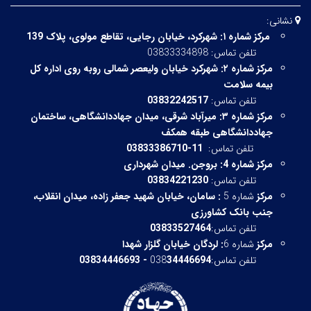
نشانی:
مرکز شماره ۱:
شهرکرد، خیابان رجایی، تقاطع مولوی، پلاک 139
تلفن تماس: 03833334898
مرکز شماره ۲:
شهرکرد خیابان ولیعصر شمالی روبه روی اداره کل
بیمه سلامت
تلفن تماس:
03832242517
مرکز شماره ۳:
میرآباد شرقی،
میدان جهاددانشگاهی، ساختمان
جهاددانشگاهی طبقه همکف
تلفن تماس:
11-03833386710
مرکز شماره 4: بروجن. میدان شهرداری
تلفن تماس:
03834221230
مرکز
شماره 5
:
سامان، خیابان شهید جعفر زاده، میدان انقلاب،
جنب بانک کشاورزی
تلفن تماس:
03833527464
مرکز
شماره 6
:
لردگان خیابان گلزار شهدا
تلفن تماس:038
34446694 - 03834446693