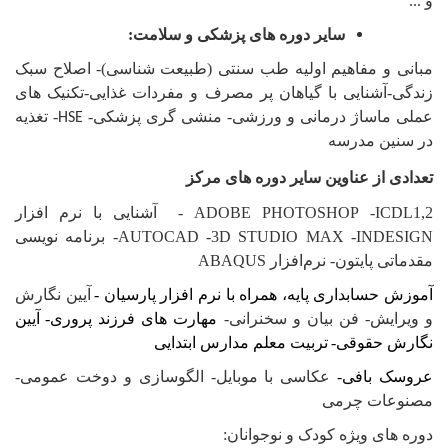
و ...
سایر دوره های پزشکی و سلامت:
مبانی و مفاهیم اولیه طب سنتی (طبیعت شناسی)-
اصلاح سبک
زندگی-آشنایی با گیاهان پر مصرف و مفردات غذایی-تکنیک های
عملی ماساژ درمانی و ورزشی- منشی گری پزشکی-
- تغذیه
HSE
در سنین مدرسه
تعدادی از عناوین سایر دوره های مرکز
ICDL1,2
-
ADOBE PHOTOSHOP
- آشنایی با نرم افزار
INDESIGN
-
3D STUDIO MAX
-
AUTOCAD
- برنامه نویسی
مقدماتی پایتون-
نرم‌افزار
ABAQUS
آموزش حسابداری پایه، همراه با نرم افزار پارسیان -
آیین نگارش
و ویرایش- فن بیان و سخنرانی-
مهارت های فرزند پروری-
آیین
نگارش حقوقی-
تربیت معلم مدارس ابتدایی
عروسک بافی-
عکاسی با موبایل- الگوسازی و دوخت عمومی-
مصنوعات چرمی
دوره های ویژه کودک و نوجوانان: