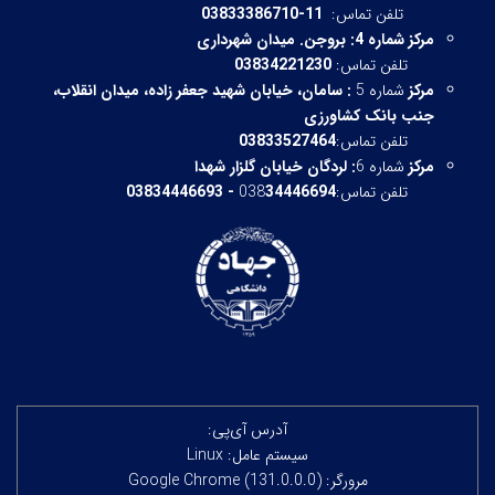
تلفن تماس:
11-03833386710
مرکز شماره 4: بروجن. میدان شهرداری
تلفن تماس:
03834221230
مرکز
شماره 5
:
سامان، خیابان شهید جعفر زاده، میدان انقلاب،
جنب بانک کشاورزی
تلفن تماس:
03833527464
مرکز
شماره 6
:
لردگان خیابان گلزار شهدا
تلفن تماس:038
34446694 - 03834446693
آدرس آی‌پی:
سیستم عامل: Linux
مرورگر: Google Chrome (131.0.0.0)