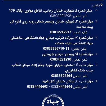
نشانی:
مرکز شماره ۱:
شهرکرد، خیابان رجایی، تقاطع مولوی، پلاک 139
تلفن تماس: 03833334898
مرکز شماره ۲:
شهرکرد خیابان ولیعصر شمالی روبه روی اداره کل
بیمه سلامت
تلفن تماس:
03832242517
مرکز شماره ۳:
میرآباد شرقی،
میدان جهاددانشگاهی، ساختمان
جهاددانشگاهی طبقه همکف
تلفن تماس:
11-03833386710
مرکز شماره 4: بروجن. میدان شهرداری
تلفن تماس:
03834221230
مرکز
شماره 5
:
سامان، خیابان شهید جعفر زاده، میدان انقلاب،
جنب بانک کشاورزی
تلفن تماس:
03833527464
مرکز
شماره 6
:
لردگان خیابان گلزار شهدا
تلفن تماس:038
34446694 - 03834446693