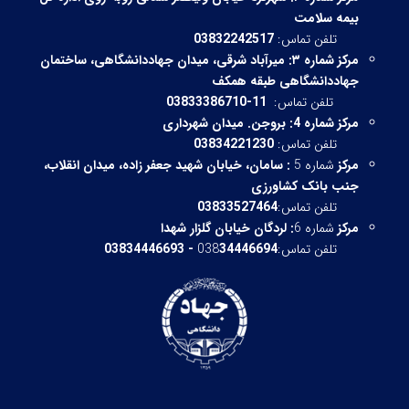
بیمه سلامت
تلفن تماس:
03832242517
مرکز شماره ۳:
میرآباد شرقی،
میدان جهاددانشگاهی، ساختمان
جهاددانشگاهی طبقه همکف
تلفن تماس:
11-03833386710
مرکز شماره 4: بروجن. میدان شهرداری
تلفن تماس:
03834221230
مرکز
شماره 5
:
سامان، خیابان شهید جعفر زاده، میدان انقلاب،
جنب بانک کشاورزی
تلفن تماس:
03833527464
مرکز
شماره 6
:
لردگان خیابان گلزار شهدا
تلفن تماس:038
34446694 - 03834446693